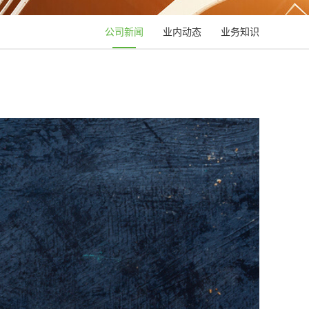
公司新闻
业内动态
业务知识