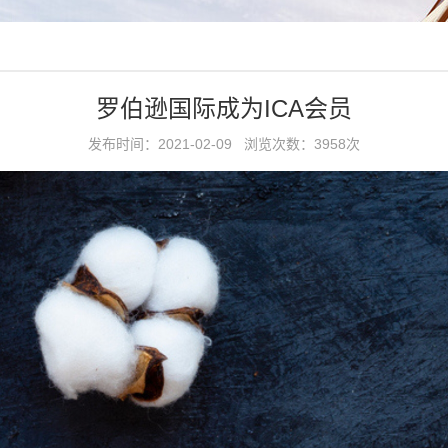
罗伯逊国际成为ICA会员
发布时间：2021-02-09 浏览次数：3958次