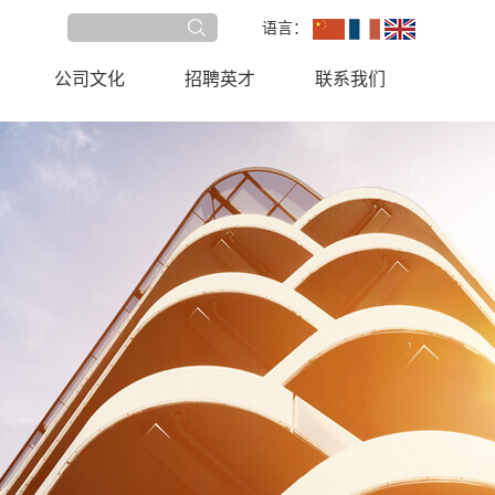
语言：
公司文化
招聘英才
联系我们