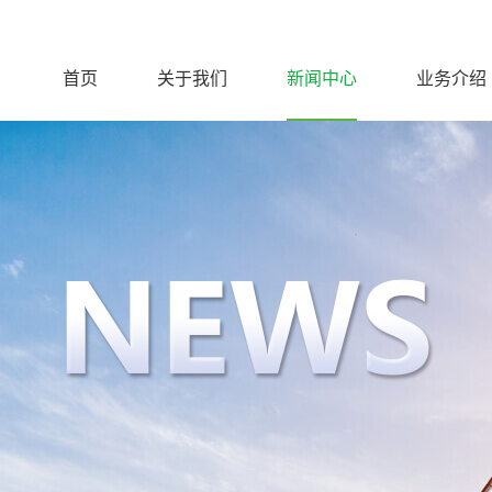
首页
关于我们
新闻中心
业务介绍
网站首页
关于我们
新闻中心
业务介绍
公司文化
招聘英才
联系我们