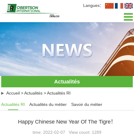
Langues：
Accueil
Présentation
Actualités
Activités
Actualités
L'équipe
Accueil
>
Actualités
>
Actualités RI
Recrutement
Actualités RI
Actualités du métier
Savoir du métier
Contact
Happy Chinese New Year Of The Tigre！
time: 2022-02-07 View count: 1289