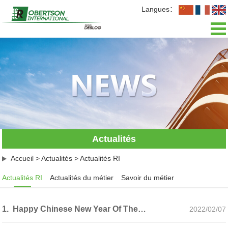
Langues：
Accueil
Présentation
Actualités
Activités
Actualités
L'équipe
Accueil
>
Actualités
>
Actualités RI
Recrutement
Actualités RI
Actualités du métier
Savoir du métier
Contact
1. Happy Chinese New Year Of The Tigre！
2022/02/07