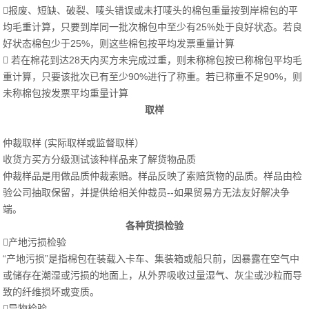
报废、短缺、破裂、唛头错误或未打唛头的棉包重量按到岸棉包的平
均毛重计算，只要到岸同一批次棉包中至少有25%处于良好状态。若良
好状态棉包少于25%，则这些棉包按平均发票重量计算
 若在棉花到达28天内买方未完成过重，则未称棉包按已称棉包平均毛
重计算，只要该批次已有至少90%进行了称重。若已称重不足90%，则
未称棉包按发票平均重量计算
取样
仲裁取样 (实际取样或监督取样）
收货方买方分级测试该种样品来了解货物品质
仲裁样品是用做品质仲裁索赔。样品反映了索赔货物的品质。样品由检
验公司抽取保留，并提供给相关仲裁员--如果贸易方无法友好解决争
端。
各种货损检验
产地污损检验
“产地污损”是指棉包在装载入卡车、集装箱或船只前，因暴露在空气中
或储存在潮湿或污损的地面上，从外界吸收过量湿气、灰尘或沙粒而导
致的纤维损坏或变质。
异物检验