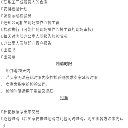
联系工厂或发货人的仓库
安排检验计划
发指示给检验员
通知公司相关现场操作监督主管
检验执行（可能伴随现场操作监督主管的现场审核）
每天对内部办公室人员报告检验情况
办公室人员随即向客户报告
出证书
出发票
检验时限
. 船到港28天内
. 若买家无法在此时限内安排检验则要求卖家延长时限
. 卖家发指令给检验公司.
. 检验时限适用于重量及品质
过重
棉花根据净重来交易
逐包过磅（若买家要求过地磅或几包同时过磅，则买卖各方须事先认
可