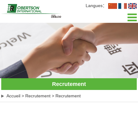
Langues：
Accueil
Présentation
Actualités
Activités
Recrutement
L'équipe
Accueil
>
Recrutement
>
Recrutement
Recrutement
Contact